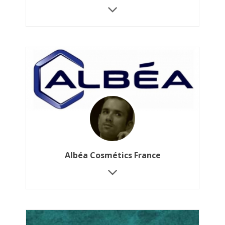
Albéa Cosmétics France